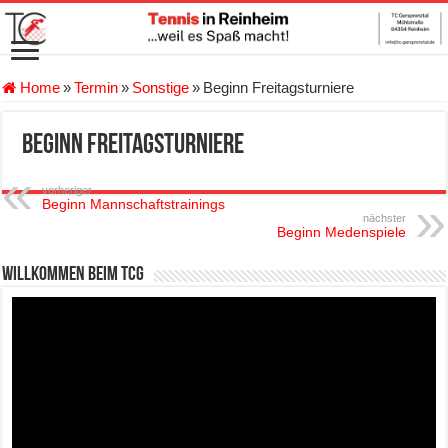
Home
»
Termin
»
Sonstige
»
Beginn Freitagsturniere
Beginn Freitagsturniere
vorheriger
Beginn Mannschaftstrainings
nächster
Beginn Medenspiele
Willkommen beim TCG