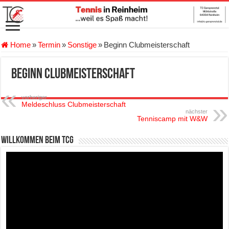
Home
»
Termin
»
Sonstige
»
Beginn Clubmeisterschaft
Beginn Clubmeisterschaft
vorheriger
Meldeschluss Clubmeisterschaft
nächster
Tenniscamp mit W&W
Willkommen beim TCG