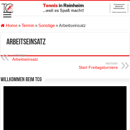
Home
»
Termin
»
Sonstige
»
Arbeitseinsatz
Arbeitseinsatz
vorheriger
Arbeitseinsatz
nächster
Start Freitagsturniere
Willkommen beim TCG