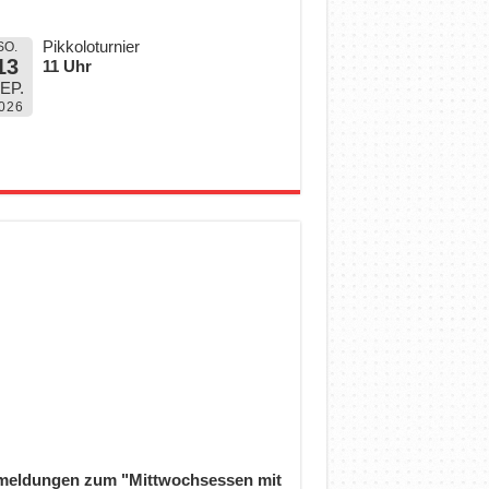
Pikkoloturnier
SO.
13
11 Uhr
EP.
026
eldungen zum "Mittwochsessen mit