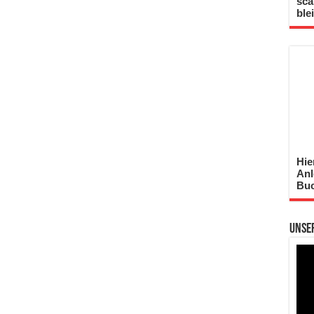
sca
ble
Hie
Anl
Buc
Unse