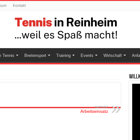
ssum
Kontakt
 Tennis
Breitensport
Training
Events
Wirtschaft
Anfa
Will
nächster
Arbeitseinsatz