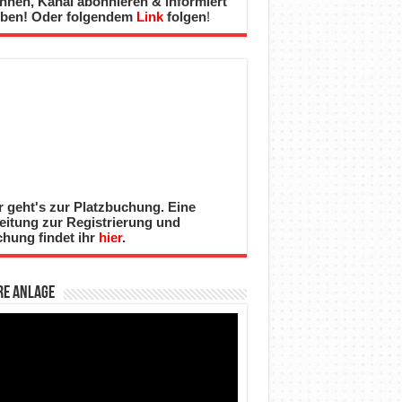
nnen, Kanal abonnieren & informiert
iben! Oder folgendem
Link
folgen
!
r geht's zur Platzbuchung. Eine
eitung zur Registrierung und
hung findet ihr
hier
.
re Anlage