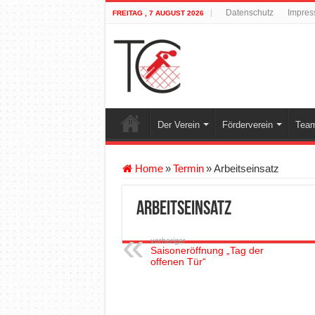
Datenschutz
Impre
FREITAG , 7 AUGUST 2026
Der Verein
Förderverein
Team
Home
»
Termin
»
Arbeitseinsatz
Arbeitseinsatz
vorheriger
Saisoneröffnung „Tag der
offenen Tür“