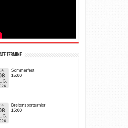
ste Termine
Sommerfest
SA.
08
15:00
UG.
026
Breitensportturnier
SA.
08
15:00
UG.
026