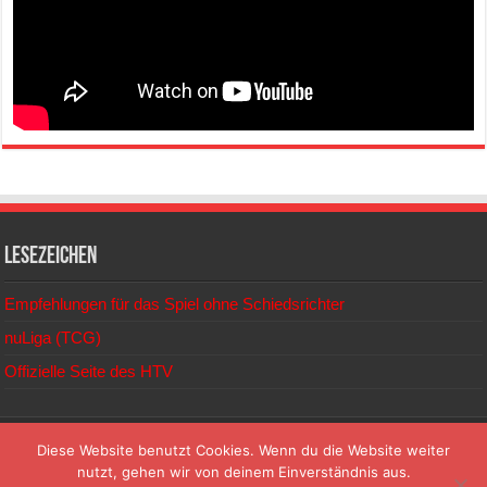
Lesezeichen
Empfehlungen für das Spiel ohne Schiedsrichter
nuLiga (TCG)
Offizielle Seite des HTV
© 2026
Diese Website benutzt Cookies. Wenn du die Website weiter
nutzt, gehen wir von deinem Einverständnis aus.