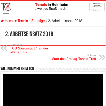
Home
»
Termin
»
Sonstige
»
2. Arbeitseinsatz 2018
2. Arbeitseinsatz 2018
vorheriger
TCG Saisonstart (Tag der
offenen Tür)
nächster
Start des Freitag-Tennis-Treff
Willkommen beim TCG