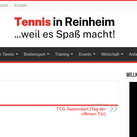
ssum
Kontakt
 Tennis
Breitensport
Training
Events
Wirtschaft
Anfa
Will
nächster
TCG Saisonstart (Tag der
offenen Tür)