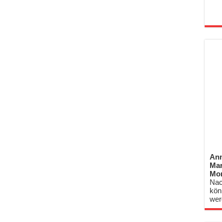
Anm
Mar
Mo
Nac
kön
wer