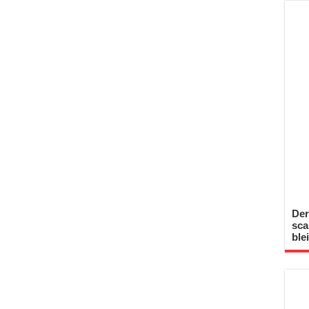
Der
sca
ble