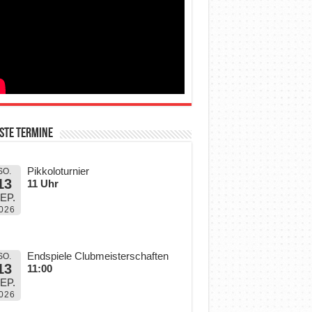
ste Termine
Pikkoloturnier
SO.
13
11 Uhr
EP.
026
Endspiele Clubmeisterschaften
SO.
13
11:00
EP.
026