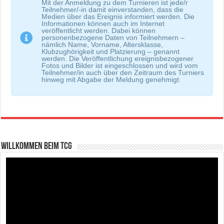
Mit der Anmeldung zu dem Turnieren ist jede/r
Teilnehmer/-in damit einverstanden, dass die
Medien über das Ereignis informiert werden. Die
Informationen können auch im Internet
veröffentlicht werden. Dabei können
personenbezogene Daten von Teilnehmern –
nämlich Name, Vorname, Altersklasse,
Klubzughörigkeit und Platzierung – genannt
werden. Die Veröffentlichung ereignisbezogener
Fotos und Bilder ist eingeschlossen und wird vom
Teilnehmer/in auch über den Zeitraum des Turniers
hinweg mit Abgabe der Meldung genehmigt.
Willkommen beim TCG