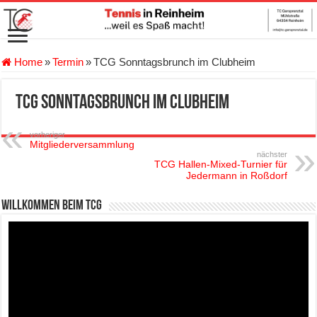
Home
»
Termin
»
TCG Sonntagsbrunch im Clubheim
TCG Sonntagsbrunch im Clubheim
vorheriger
Mitgliederversammlung
nächster
TCG Hallen-Mixed-Turnier für
Jedermann in Roßdorf
Willkommen beim TCG