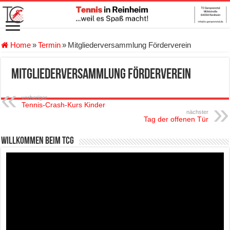
Home
»
Termin
»
Mitgliederversammlung Förderverein
Mitgliederversammlung Förderverein
vorheriger
Tennis-Crash-Kurs Kinder
nächster
Tag der offenen Tür
Willkommen beim TCG