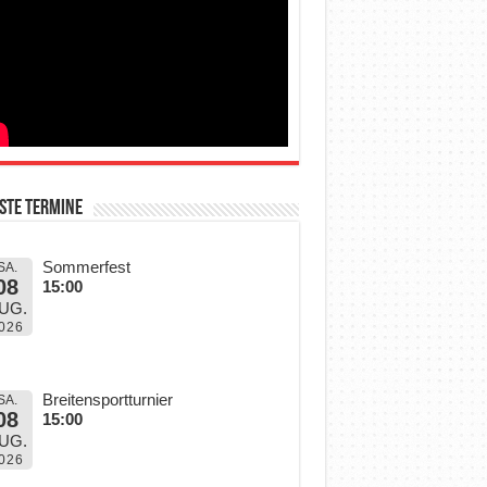
ste Termine
Sommerfest
SA.
08
15:00
UG.
026
Breitensportturnier
SA.
08
15:00
UG.
026