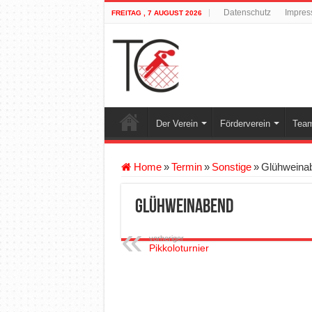
Datenschutz
Impre
FREITAG , 7 AUGUST 2026
Der Verein
Förderverein
Team
Home
»
Termin
»
Sonstige
»
Glühweina
Glühweinabend
vorheriger
Pikkoloturnier