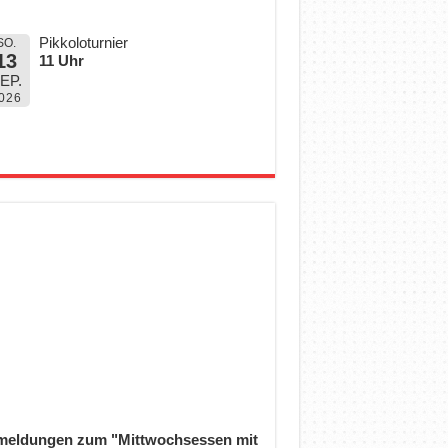
Pikkoloturnier
SO.
13
11 Uhr
EP.
026
eldungen zum "Mittwochsessen mit