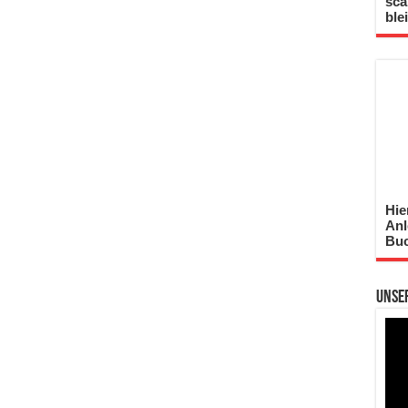
sca
ble
Hie
Anl
Buc
Unse