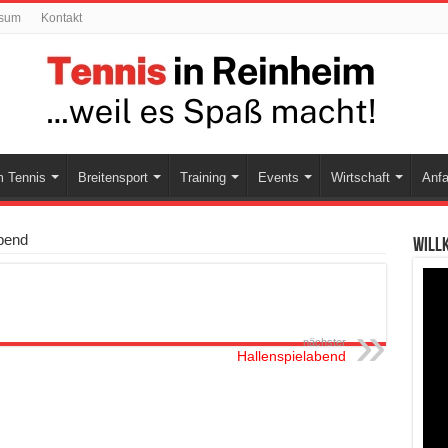
ssum
Kontakt
 Tennis
Breitensport
Training
Events
Wirtschaft
Anfa
bend
Will
nächster
Hallenspielabend