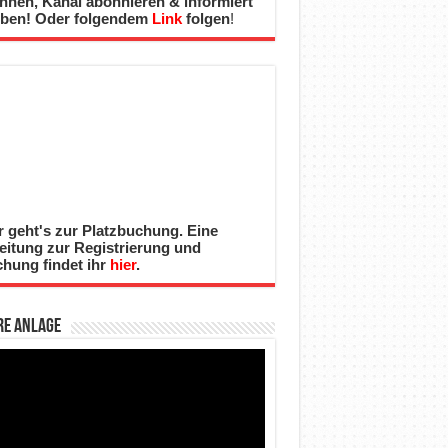
nnen, Kanal abonnieren & informiert
iben! Oder folgendem
Link
folgen
!
r geht's zur Platzbuchung. Eine
eitung zur Registrierung und
hung findet ihr
hier
.
re Anlage