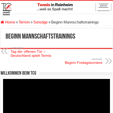
Home
»
Termin
»
Sonstige
»
Beginn Mannschaftstrainings
Beginn Mannschaftstrainings
vorheriger
Tag der offenen Tür –
Deutschland spielt Tennis
nächster
Beginn Freitagsturniere
Willkommen beim TCG