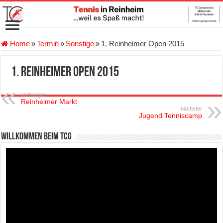
Home
»
Termin
»
Sonstige
»
1. Reinheimer Open 2015
1. Reinheimer Open 2015
vorheriger
Reinheimer Markt
nächster
Jugend Tenniscamp
Willkommen beim TCG